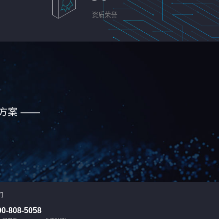
资质荣誉
方案 ——
们
00-808-5058