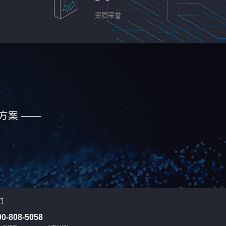
资质荣誉
方案 ——
们
00-808-5058